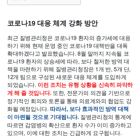
종교
사회
정치
건강
의료
의학
경제
마케팅
부동산
외국어
교육
교통
생활
기타
코로나19 대응 체계 강화 방안
최근 질병관리청은 코로나19 환자의 증가세에 대응
하기 위해 현재 운영 중인 코로나19 대책반을 대폭
확대하겠다고 발표했습니다. 8월 말까지 지속될 코
로나19 환자의 상승세에 따라, 보다 철저한 방역 대
책을 마련하기 위해 질병관리청장은 1개 반, 5개 단,
12개 팀으로 구성된 새로운 대응 체계를 도입하게
되었습니다.
이런 조치는 유행 상황을 신속히 파악하
또한, 전문가의 의견을 기반으로
게 해 줄 것입니다.
정기적인 회의와 토론을 통해 의료계와의 협업도 강
화될 예정입니다.
따라서, 보다 효과적인 방역 대책
질병관리청의 통계에
이 마련될 것으로 기대됩니다.
따르면 감염병의 확산으로 환자 수가 이미 증가하고
있으며, 이에 대한 조치는 긴급하게 요구됩니다.