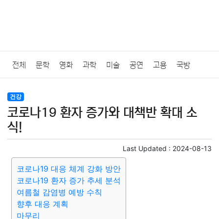
전체
문학
영화
과학
미술
공연
고용
국방
법률
음악
드라마
보험
연예인
만화
환경
보건
건강
코로나19 환자 증가와 대책반 확대 소
질병
가요
방송
일상
주식
암호화폐
블록체인
식!
결혼
육아
반려동물
패션
미용
증권
인테리어
Last Updated :
2024-08-13
코로나19 대응 체계 강화 방안
요리
상품리뷰
원예
금융
게임
스포츠
사진
코로나19 환자 증가 추세 분석
여름철 감염병 예방 수칙
대출
자동차
취미
여행
맛집
IT
컴퓨터
기술
향후 대응 계획
마무리