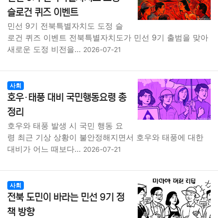
종교
사회
정치
건강
의료
의학
경제
마케팅
슬로건 퀴즈 이벤트
민선 9기 전북특별자치도 도정 슬
부동산
외국어
교육
교통
생활
기타
로건 퀴즈 이벤트 전북특별자치도가 민선 9기 출범을 맞아
새로운 도정 비전을…
2026-07-21
사회
호우·태풍 대비 국민행동요령 총
정리
호우와 태풍 발생 시 국민 행동 요
령 최근 기상 상황이 불안정해지면서 호우와 태풍에 대한
대비가 어느 때보다…
2026-07-21
사회
전북 도민이 바라는 민선 9기 정
책 방향