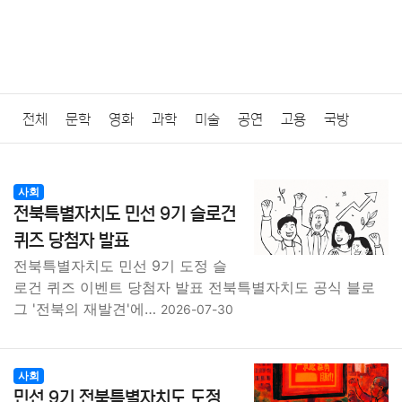
전체
문학
영화
과학
미술
공연
고용
국방
법률
음악
드라마
보험
연예인
만화
환경
보건
사회
전북특별자치도 민선 9기 슬로건
질병
가요
방송
일상
주식
암호화폐
블록체인
퀴즈 당첨자 발표
전북특별자치도 민선 9기 도정 슬
결혼
육아
반려동물
패션
미용
증권
인테리어
로건 퀴즈 이벤트 당첨자 발표 전북특별자치도 공식 블로
그 '전북의 재발견'에…
2026-07-30
요리
상품리뷰
원예
금융
게임
스포츠
사진
대출
자동차
취미
여행
맛집
IT
컴퓨터
기술
사회
민선 9기 전북특별자치도 도정