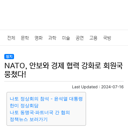
전체
문학
영화
과학
미술
공연
고용
국방
법률
음악
드라마
보험
연예인
만화
환경
보건
정치
NATO, 안보와 경제 협력 강화로 회원국
질병
가요
방송
일상
주식
암호화폐
블록체인
뭉쳤다!
결혼
육아
반려동물
패션
미용
증권
인테리어
Last Updated :
2024-07-16
나토 정상회의 참석 - 윤석열 대통령
요리
상품리뷰
원예
금융
게임
스포츠
사진
한미 정상회담
나토 동맹국·파트너국 간 협의
대출
자동차
취미
여행
맛집
IT
컴퓨터
기술
정책뉴스 보러가기