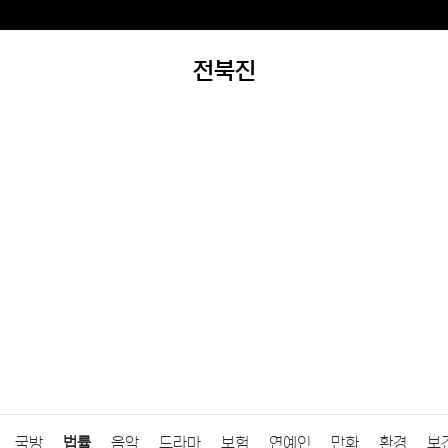
전북진
국방
법률
음악
드라마
보험
연예인
만화
환경
보