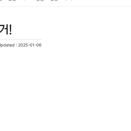
게임
스포츠
사진
대출
자동차
취미
거!
교육
교통
생활
기타
Updated :
2025-01-06