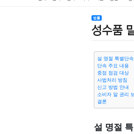
암호화폐
블록체인
결혼
육아
반려동물
법률
성수품 밀
여행
맛집
IT
컴퓨터
기술
종교
사회
설 명절 특별단속
단속 주요 내용
중점 점검 대상
사법처리 방침
신고 방법 안내
소비자 알 권리 
결론
설 명절 