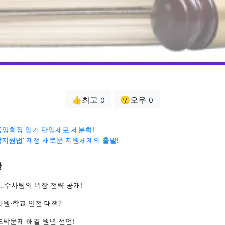
👍최고
😗오우
0
0
앙회장 임기 단임제로 세분화!
지원법’ 제정 새로운 지원체계의 출발!
글
…수사팀의 위장 전략 공개!
원·학교 안전 대책?
박문제 해결 원년 선언!