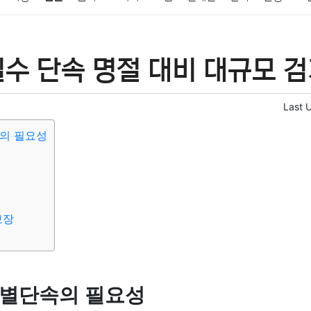
패션
미용
증권
인테리어
요리
상품리뷰
원예
금융
수 단속 명절 대비 대규모 검
정치
건강
의료
의학
경제
마케팅
부동산
외국어
Last 
의 필요성
보장
특별단속의 필요성