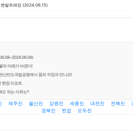
맨발트래킹 (2024.06.15)
.08~2024.06.09)
물의 미래가 바뀐다!
변산반도국립공원에서 꿈의 직장과 만나요!
날 현장 리포트
해도 되는 이유는?
진
제주진
울산진
강원진
세종진
대전진
전북진
경북진
찐잡
모두진