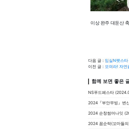
이상 완주 대둔산 
다음 글 :
임실N펫스타 (2
이전 글 :
모여라! 자연놀이
함께 보면 좋은 
NS푸드페스타 (2024.09
2024『부안무빙』변산 비치
2024 순창썸머나잇 (202
2024 꼼순락(꼬마들의 순