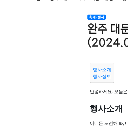
암호화폐
블록체인
결혼
육아
반려동물
축제-행사
완주 대
여행
맛집
IT
컴퓨터
기술
종교
사회
(2024.
행사소개
행사정보
안녕하세요. 오늘은
행사소개
어디든 도전해 봐, 