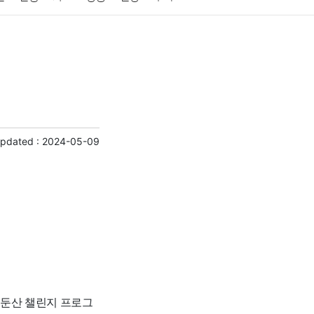
게임
스포츠
사진
대출
자동차
취미
교육
교통
생활
기타
Updated :
2024-05-09
대둔산 챌린지 프로그