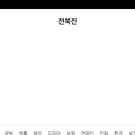
전북진
국방
법률
음악
드라마
보험
연예인
만화
환경
보