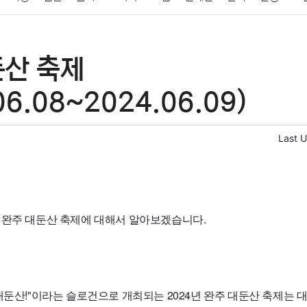
패션
미용
증권
인테리어
요리
상품리뷰
원예
금융
둔산 축제
정치
건강
의료
의학
경제
마케팅
부동산
외국어
06.08~2024.06.09)
Last 
 완주 대둔산 축제에 대해서 알아보겠습니다.
대둔산!"이라는 슬로건으로 개최되는 2024년 완주 대둔산 축제는 