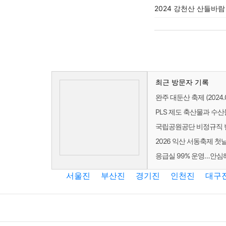
2024 강천산 산들바람 
최근 방문자 기록
완주 대둔산 축제 (2024.06
PLS 제도 축산물과 수산
국립공원공단 비정규직 
2026 익산 서동축제 첫
응급실 99% 운영…안심
서울진
부산진
경기진
인천진
대구