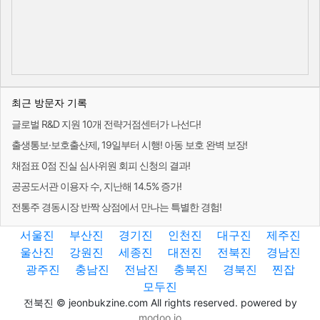
최근 방문자 기록
글로벌 R&D 지원 10개 전략거점센터가 나선다!
출생통보·보호출산제, 19일부터 시행! 아동 보호 완벽 보장!
채점표 0점 진실 심사위원 회피 신청의 결과!
공공도서관 이용자 수, 지난해 14.5% 증가!
전통주 경동시장 반짝 상점에서 만나는 특별한 경험!
서울진
부산진
경기진
인천진
대구진
제주진
울산진
강원진
세종진
대전진
전북진
경남진
광주진
충남진
전남진
충북진
경북진
찐잡
모두진
전북진 © jeonbukzine.com All rights reserved. powered by
modoo.io