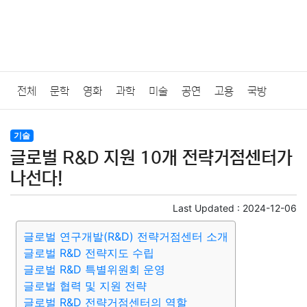
전체
문학
영화
과학
미술
공연
고용
국방
법률
음악
드라마
보험
연예인
만화
환경
보건
기술
글로벌 R&D 지원 10개 전략거점센터가
질병
가요
방송
일상
주식
암호화폐
블록체인
나선다!
결혼
육아
반려동물
패션
미용
증권
인테리어
Last Updated :
2024-12-06
글로벌 연구개발(R&D) 전략거점센터 소개
요리
상품리뷰
원예
금융
게임
스포츠
사진
글로벌 R&D 전략지도 수립
글로벌 R&D 특별위원회 운영
대출
자동차
취미
여행
맛집
IT
컴퓨터
기술
글로벌 협력 및 지원 전략
글로벌 R&D 전략거점센터의 역할