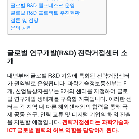
종교
사회
정치
건강
의료
의학
경제
마케팅
글로벌 R&D 헬프데스크 운영
글로벌 R&D 프로젝트 추진현황
결론 및 전망
부동산
외국어
교육
교통
생활
기타
문의 처리
글로벌 연구개발(R&D) 전략거점센터 소
개
내년부터 글로벌 R&D 지원에 특화된 전략거점센터
가 권역별로 운영됩니다. 과학기술정보통신부는 8
개, 산업통상자원부는 2개의 센터를 지정하여 글로
벌 연구개발 생태계를 구축할 계획입니다. 이러한 센
터는 각 지역 내 다른 해외센터와의 협력을 통해 국
제 공동 연구, 인력 교류 및 디지털 기업의 해외 진출
을 지원할 예정입니다.
전략거점센터는 과학기술과
ICT 글로벌 협력의 허브 역할을 담당하게 된다.