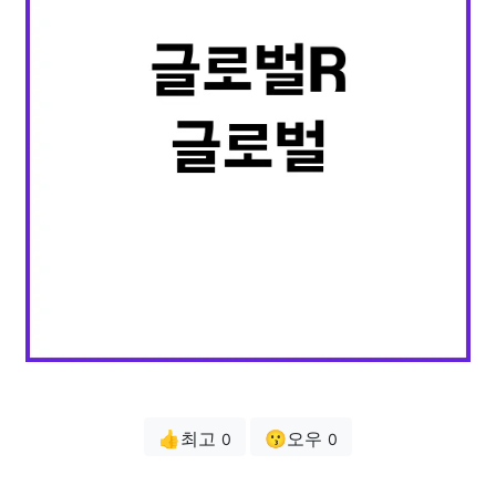
👍최고
😗오우
0
0