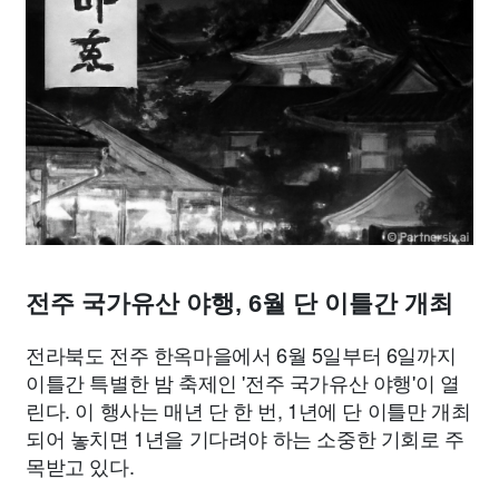
맛집
IT
컴퓨터
기술
종교
사회
정치
건강
의료
의학
경제
마케팅
부동산
외국어
교육
교통
생활
기타
전주 국가유산 야행, 6월 단 이틀간 개최
전라북도 전주 한옥마을에서 6월 5일부터 6일까지
이틀간 특별한 밤 축제인 '전주 국가유산 야행'이 열
린다. 이 행사는 매년 단 한 번, 1년에 단 이틀만 개최
되어 놓치면 1년을 기다려야 하는 소중한 기회로 주
목받고 있다.