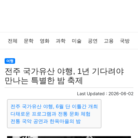
전체
문학
영화
과학
미술
공연
고용
국방
법률
음악
드라마
보험
연예인
만화
환경
여행
전주 국가유산 야행, 1년 기다려야
보건
질병
가요
방송
일상
주식
암호화폐
만나는 특별한 밤 축제
블록체인
결혼
육아
반려동물
패션
미용
Last Updated :
2026-06-02
전주 국가유산 야행, 6월 단 이틀간 개최
증권
인테리어
요리
상품리뷰
원예
금융
다채로운 프로그램과 전통 문화 체험
전통 국악 공연과 한옥마을의 밤
게임
스포츠
사진
대출
자동차
취미
여행