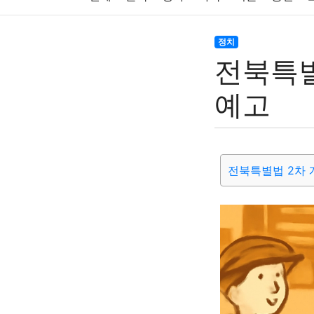
주식
암호화폐
블록체인
결혼
육아
정치
전북특별
대출
자동차
취미
여행
맛집
IT
예고
생활
기타
전북특별법 2차 