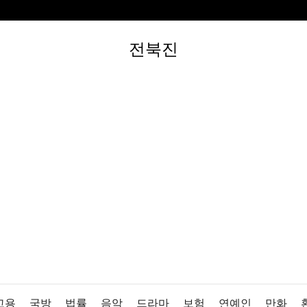
전북진
고용
국방
법률
음악
드라마
보험
연예인
만화