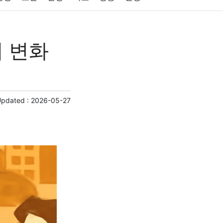
원예
금융
게임
스포츠
사진
래 변화
제
마케팅
부동산
외국어
교육
교통
Updated :
2026-05-27