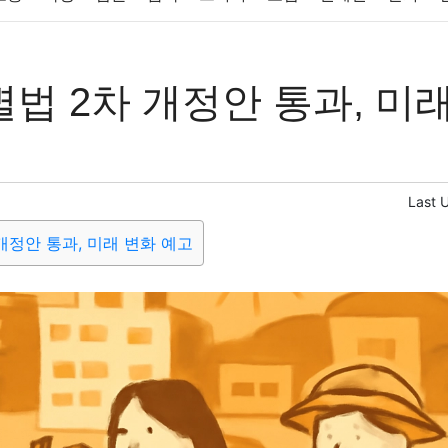
반려동물
패션
미용
증권
인테리어
요리
상품리뷰
법 2차 개정안 통과, 미
컴퓨터
기술
종교
사회
정치
건강
의료
의학
경
Last 
개정안 통과, 미래 변화 예고