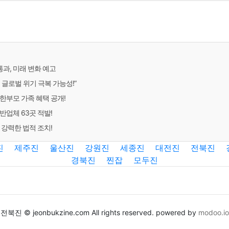
과, 미래 변화 예고
글로벌 위기 극복 가능성!”
한부모 가족 혜택 공개!
반업체 63곳 적발!
 강력한 법적 조치!
진
제주진
울산진
강원진
세종진
대전진
전북진
경북진
찐잡
모두진
전북진 © jeonbukzine.com All rights reserved. powered by
modoo.io