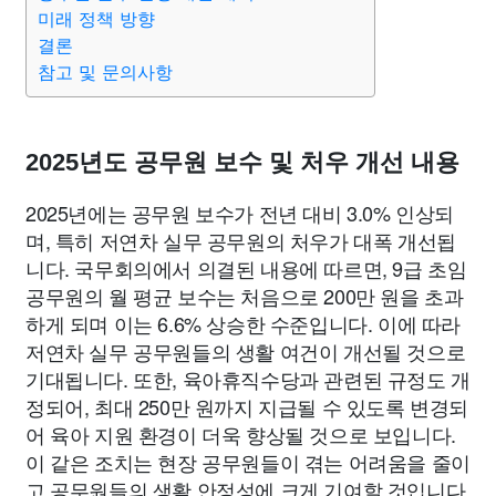
맛집
IT
컴퓨터
기술
종교
사회
정치
건강
미래 정책 방향
결론
참고 및 문의사항
의료
의학
경제
마케팅
부동산
외국어
교육
교통
생활
기타
2025년도 공무원 보수 및 처우 개선 내용
2025년에는 공무원 보수가 전년 대비 3.0% 인상되
며, 특히 저연차 실무 공무원의 처우가 대폭 개선됩
니다. 국무회의에서 의결된 내용에 따르면, 9급 초임
공무원의 월 평균 보수는 처음으로 200만 원을 초과
하게 되며 이는 6.6% 상승한 수준입니다. 이에 따라
저연차 실무 공무원들의 생활 여건이 개선될 것으로
기대됩니다. 또한, 육아휴직수당과 관련된 규정도 개
정되어, 최대 250만 원까지 지급될 수 있도록 변경되
어 육아 지원 환경이 더욱 향상될 것으로 보입니다.
이 같은 조치는 현장 공무원들이 겪는 어려움을 줄이
고 공무원들의 생활 안정성에 크게 기여할 것입니다.