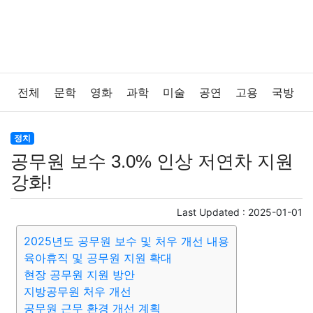
전체
문학
영화
과학
미술
공연
고용
국방
법률
음악
드라마
보험
연예인
만화
환경
정치
공무원 보수 3.0% 인상 저연차 지원
보건
질병
가요
방송
일상
주식
암호화폐
강화!
블록체인
결혼
육아
반려동물
패션
미용
Last Updated :
2025-01-01
2025년도 공무원 보수 및 처우 개선 내용
증권
인테리어
요리
상품리뷰
원예
금융
육아휴직 및 공무원 지원 확대
현장 공무원 지원 방안
게임
스포츠
사진
대출
자동차
취미
여행
지방공무원 처우 개선
공무원 근무 환경 개선 계획