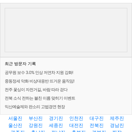
최근 방문자 기록
공무원 보수 3.0% 인상 저연차 지원 강화!
중동정세 악화 비상대응반 뜨거운 움직임!
전주 꽃싱이 자전거길, 바람 따라 걷다
전북 소식 전하는 블친 이름 맞히기 이벤트
익산예술제와 판소리 고법경연 현장
서울진
부산진
경기진
인천진
대구진
제주진
울산진
강원진
세종진
대전진
전북진
경남진