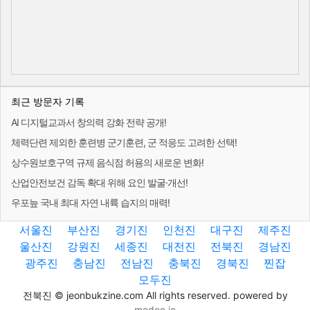
최근 방문자 기록
AI 디지털교과서 창의력 강화 전략 공개!
체력단련 제외한 훈련병 군기훈련, 군 적응도 고려한 선택!
상수원보호구역 규제 음식점 허용의 새로운 변화!
산업안전보건 감독 확대 위해 요인 발굴·개선!
우포늪 국내 최대 자연 내륙 습지의 매력!
서울진
부산진
경기진
인천진
대구진
제주진
울산진
강원진
세종진
대전진
전북진
경남진
광주진
충남진
전남진
충북진
경북진
찐잡
모두진
전북진 © jeonbukzine.com All rights reserved. powered by
modoo.io