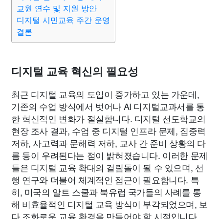
맛집
IT
컴퓨터
기술
종교
사회
정치
건강
교원 연수 및 지원 방안
디지털 시민교육 주간 운영
결론
의료
의학
경제
마케팅
부동산
외국어
교육
교통
생활
기타
디지털 교육 혁신의 필요성
최근 디지털 교육의 도입이 증가하고 있는 가운데,
기존의 수업 방식에서 벗어나 AI 디지털교과서를 통
한 혁신적인 변화가 절실합니다. 디지털 선도학교의
현장 조사 결과, 수업 중 디지털 인프라 문제, 집중력
저하, 사고력과 문해력 저하, 교사 간 준비 상황의 다
름 등이 우려된다는 점이 밝혀졌습니다. 이러한 문제
들은 디지털 교육 확대의 걸림돌이 될 수 있으며, 선
행 연구와 더불어 체계적인 접근이 필요합니다. 특
히, 미국의 알트 스쿨과 북유럽 국가들의 사례를 통
해 비효율적인 디지털 교육 방식이 부각되었으며, 보
다 조화로운 교육 환경을 만들어야 할 시점입니다.