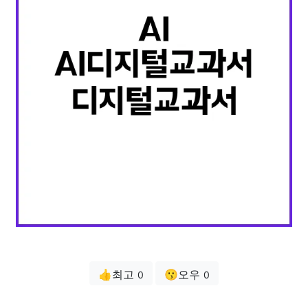
👍최고
😗오우
0
0