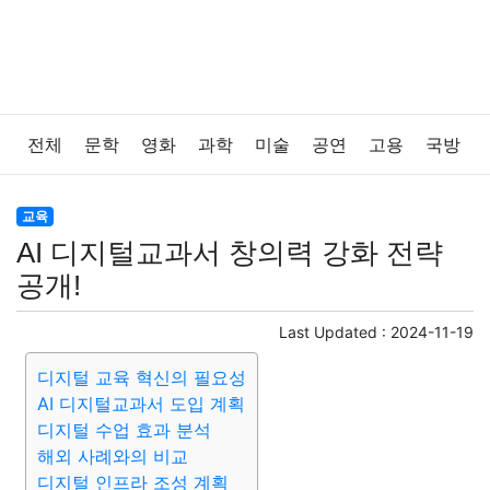
전체
문학
영화
과학
미술
공연
고용
국방
법률
음악
드라마
보험
연예인
만화
환경
교육
AI 디지털교과서 창의력 강화 전략
보건
질병
가요
방송
일상
주식
암호화폐
공개!
블록체인
결혼
육아
반려동물
패션
미용
Last Updated :
2024-11-19
디지털 교육 혁신의 필요성
증권
인테리어
요리
상품리뷰
원예
금융
AI 디지털교과서 도입 계획
디지털 수업 효과 분석
게임
스포츠
사진
대출
자동차
취미
여행
해외 사례와의 비교
디지털 인프라 조성 계획